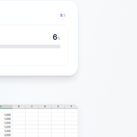
3
/3
7
%