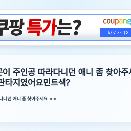
곤이 주인공 따라다니던 애니 좀 찾아주
 판타지였어요민트색?
다니던 애니 좀 찾아주세요 ㅠㅠ
어요민트색? 파란색 아기 드래곤이 있었고 악역이 좀 뚱뚱했을꺼에요그
2년생이고 초딩에 본 애니였어요 3d일거에요